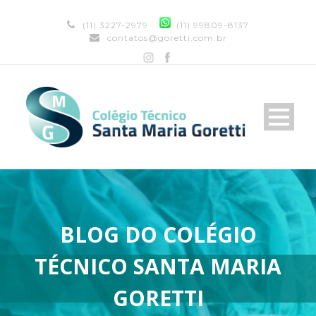
(11) 3227-2979
(11) 99809-8137
contatos@goretti.com.br
BLOG DO COLÉGIO
TÉCNICO SANTA MARIA
GORETTI