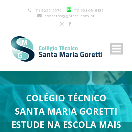
(11) 3227-2979
(11) 99809-8137
contatos@goretti.com.br
COLÉGIO TÉCNICO
SANTA MARIA GORETTI
ESTUDE NA ESCOLA MAIS