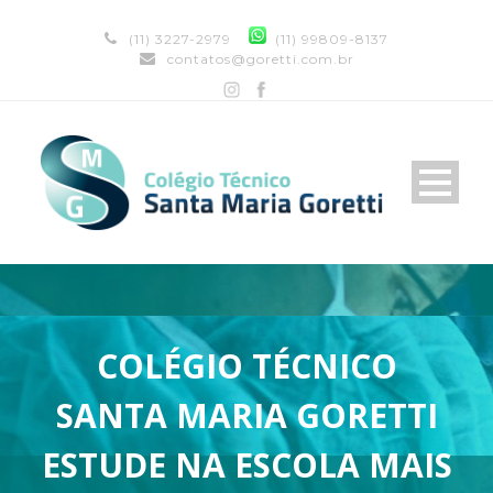
(11) 3227-2979
(11) 99809-8137
contatos@goretti.com.br
COLÉGIO TÉCNICO
SANTA MARIA GORETTI
ESTUDE NA ESCOLA MAIS