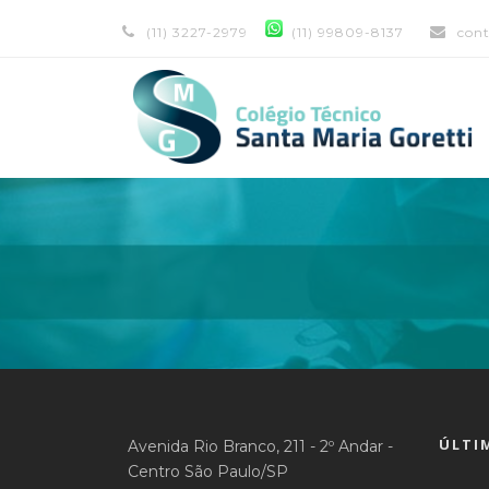
(11) 3227-2979
(11) 99809-8137
con
ÚLTI
Avenida Rio Branco, 211 - 2º Andar -
Centro São Paulo/SP