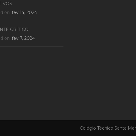
TIVOS
ed on
fev 14, 2024
NTE CRÍTICO
ed on
fev 7, 2024
Colégio Técnico Santa Mari