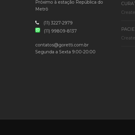
Próximo à estação República do
CURA
Metrô
Creat
(11) 3227-2979
PACIE
(11) 99809-8137
Creat
contatos@goretti.com.br
Segunda a Sexta 9:00-20:00