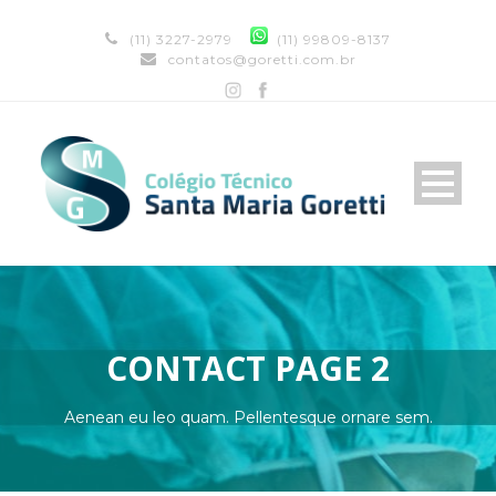
(11) 3227-2979
(11) 99809-8137
contatos@goretti.com.br
CONTACT PAGE 2
Aenean eu leo quam. Pellentesque ornare sem.