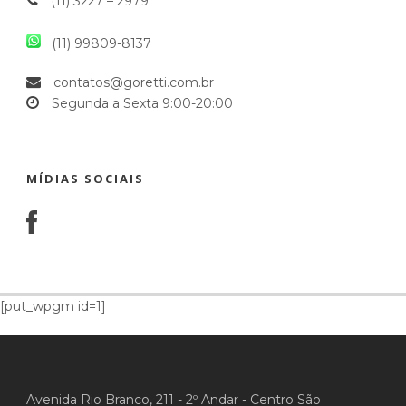
(11) 3227 – 2979
(11) 99809-8137
contatos@goretti.com.br
Segunda a Sexta 9:00-20:00
MÍDIAS SOCIAIS
[put_wpgm id=1]
Avenida Rio Branco, 211 - 2º Andar - Centro São