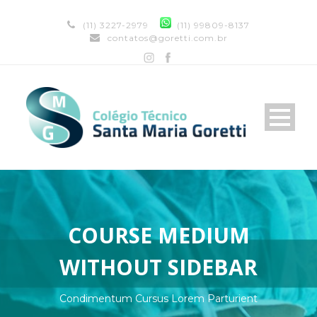
(11) 3227-2979
(11) 99809-8137
contatos@goretti.com.br
COURSE MEDIUM
WITHOUT SIDEBAR
Condimentum Cursus Lorem Parturient