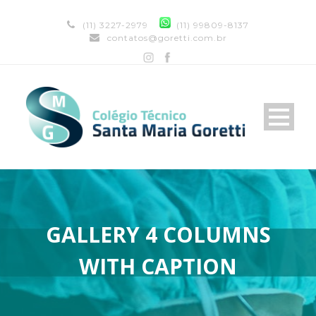
(11) 3227-2979
(11) 99809-8137
contatos@goretti.com.br
GALLERY 4 COLUMNS
WITH CAPTION