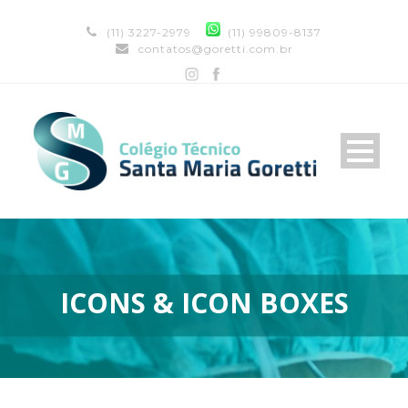
(11) 3227-2979
(11) 99809-8137
contatos@goretti.com.br
ICONS & ICON BOXES