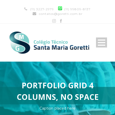
(11) 3227-2979
(11) 99809-8137
contatos@goretti.com.br
PORTFOLIO GRID 4
COLUMNS, NO SPACE
Caption placed here