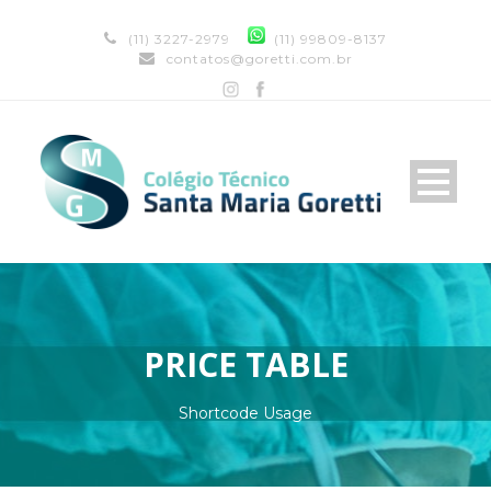
(11) 3227-2979
(11) 99809-8137
contatos@goretti.com.br
PRICE TABLE
Shortcode Usage